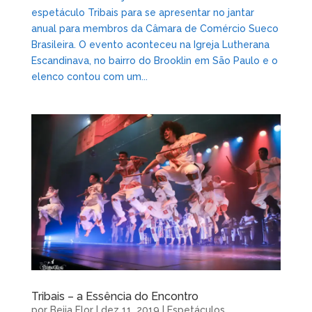
espetáculo Tribais para se apresentar no jantar
anual para membros da Câmara de Comércio Sueco
Brasileira. O evento aconteceu na Igreja Lutherana
Escandinava, no bairro do Brooklin em São Paulo e o
elenco contou com um...
Tribais – a Essência do Encontro
por
Beija Flor
|
dez 11, 2019
|
Espetáculos