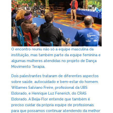
O encontro reuniu não só a equipe masculina da
instituição, mas também parte da equipe feminina e
algumas mulheres atendidas no projeto de Dança
Movimento Terapia.
Dois palestrantes trataram de diferentes aspectos
sobre saúde, autocuidado e bem-estar do homem.
Willames Salviano Freire, profissional da UBS
Eldorado, e Henrique Luz Fenerich, do CRAS
Eldorado. A Beija-Flor entende que também é
preciso cuidar da própria equipe de profissionais
para que possamos continuar atendendo da melhor