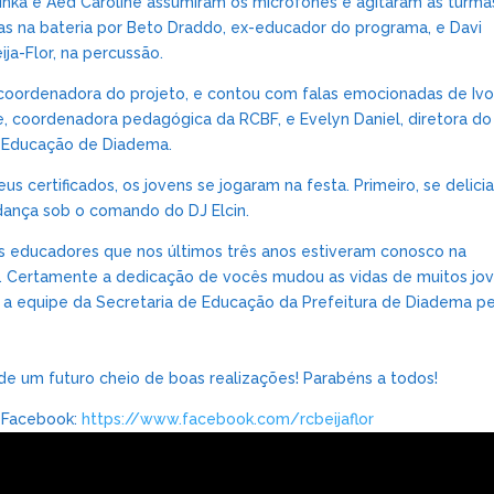
inka e Aed Caroline assumiram os microfones e agitaram as turma
 na bateria por Beto Draddo, ex-educador do programa, e Davi
ja-Flor, na percussão.
, coordenadora do projeto, e contou com falas emocionadas de Iv
nte, coordenadora pedagógica da RCBF, e Evelyn Daniel, diretora do
e Educação de Diadema.
certificados, os jovens se jogaram na festa. Primeiro, se delici
 dança sob o comando do DJ Elcin.
os educadores que nos últimos três anos estiveram conosco na
 Certamente a dedicação de vocês mudou as vidas de muitos jo
 equipe da Secretaria de Educação da Prefeitura de Diadema pe
de um futuro cheio de boas realizações! Parabéns a todos!
o Facebook:
https://www.facebook.com/rcbeijaflor