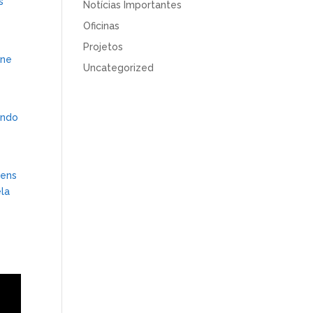
s
Notícias Importantes
Oficinas
Projetos
one
Uncategorized
ando
vens
la