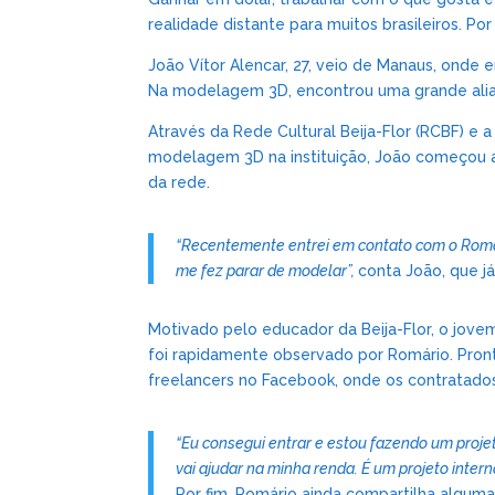
realidade distante para muitos brasileiros. Por
João Vítor Alencar, 27, veio de Manaus, onde e
Na modelagem 3D, encontrou uma grande alia
Através da Rede Cultural Beija-Flor (RCBF) e
modelagem 3D na instituição, João começou a
da rede.
“Recentemente entrei em contato com o Romár
me fez parar de modelar”,
conta João, que j
Motivado pelo educador da Beija-Flor, o jovem
foi rapidamente observado por Romário. Pron
freelancers no Facebook, onde os contratado
“Eu consegui entrar e estou fazendo um proje
vai ajudar na minha renda. É um projeto inter
Por fim, Romário ainda compartilha algum