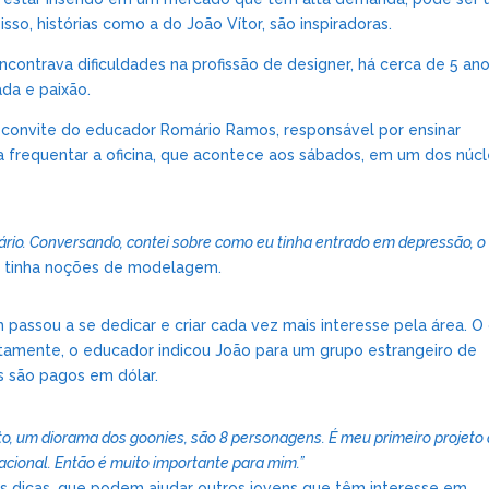
 isso, histórias como a do João Vítor, são inspiradoras.
ncontrava dificuldades na profissão de designer, há cerca de 5 ano
da e paixão.
 a convite do educador Romário Ramos, responsável por ensinar
 frequentar a oficina, que acontece aos sábados, em um dos núc
io. Conversando, contei sobre como eu tinha entrado em depressão, o
á tinha noções de modelagem.
 passou a se dedicar e criar cada vez mais interesse pela área. O
tamente, o educador indicou João para um grupo estrangeiro de
s são pagos em dólar.
to, um diorama dos goonies, são 8 personagens. É meu primeiro projeto
nacional. Então é muito importante para mim.”
as dicas, que podem ajudar outros jovens que têm interesse em