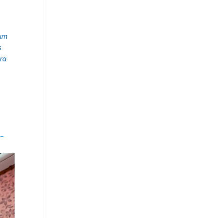
 um
s
ara
 –